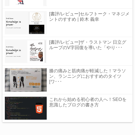
[書評/レビュー]セルフトーク・マネジメ
ントのすすめ | 鈴木 義幸
[書評/レビュー]ザ・ラストマン 日立グ
ループのV字回復を導いた「やり･･･
膝の痛みと筋肉痛が軽減した！マラソ
ン、ランニングにおすすめのタイツ
[ワ･･･
これから始める初心者の人へ！SEOを
意識したブログの書き方