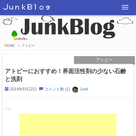
ＪｕｎｋＢｌｏｇ
T
o
g
g
l
HOME
アトピー
>
e
n
アトピー
a
アトピーにおすすめ！界面活性剤の少ない石鹸
v
と洗剤
i
2014年8月22日
コメント数:(1)
Junk
g
a
t
PR
i
o
n