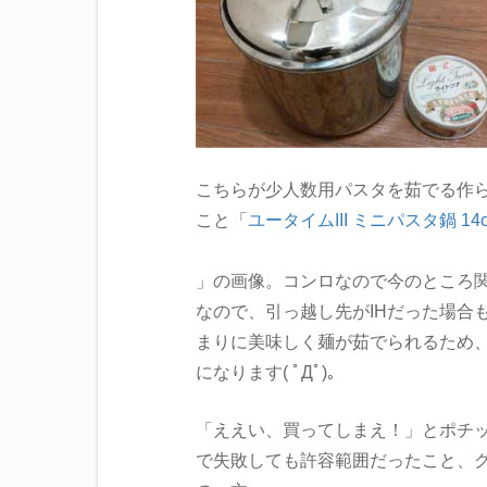
こちらが少人数用パスタを茹でる作
こと「
ユータイムIII ミニパスタ鍋 14cm
」の画像。コンロなので今のところ関
なので、引っ越し先がIHだった場合
まりに美味しく麺が茹でられるため
になります( ﾟДﾟ)。
「ええい、買ってしまえ！」とポチ
で失敗しても許容範囲だったこと、グ