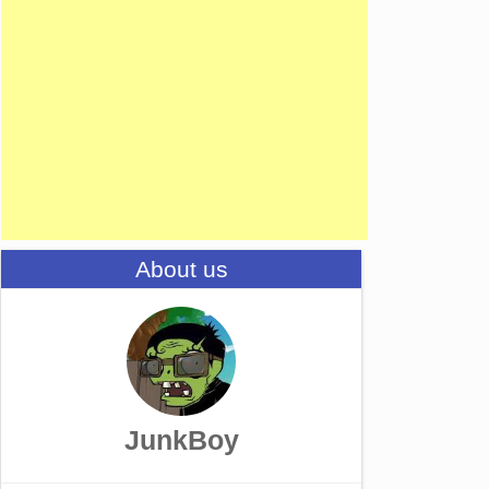
About us
JunkBoy