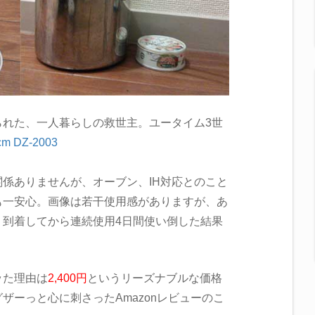
られた、一人暮らしの救世主。ユータイム3世
 DZ-2003
係ありませんが、オーブン、IH対応とのこと
も一安心。画像は若干使用感がありますが、あ
、到着してから連続使用4日間使い倒した結果
ッた理由は
2,400円
というリーズナブルな価格
ザーっと心に刺さったAmazonレビューのこ