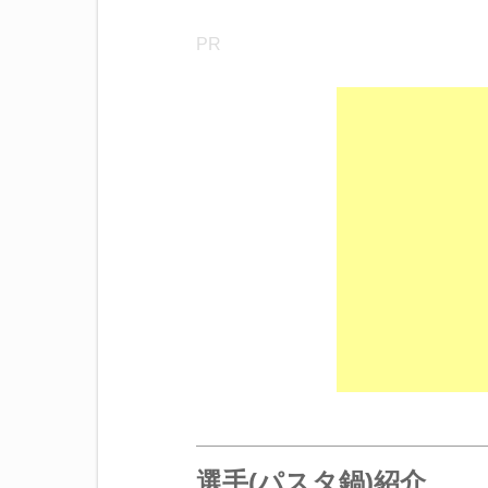
PR
選手(パスタ鍋)紹介