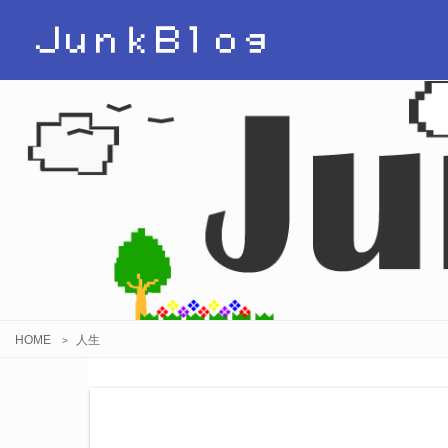
ＪｕｎｋＢｌｏｇ
HOME
人生
>