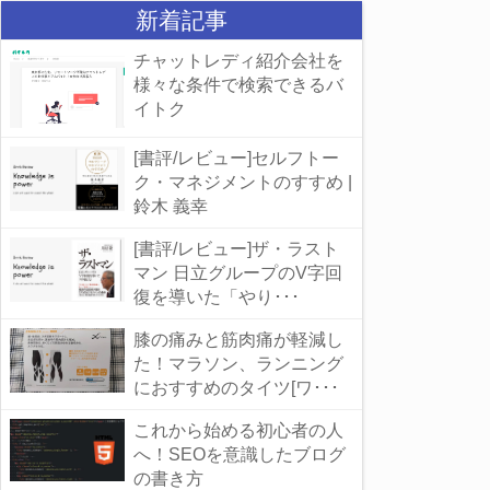
新着記事
チャットレディ紹介会社を
様々な条件で検索できるバ
イトク
[書評/レビュー]セルフトー
ク・マネジメントのすすめ |
鈴木 義幸
[書評/レビュー]ザ・ラスト
マン 日立グループのV字回
復を導いた「やり･･･
膝の痛みと筋肉痛が軽減し
た！マラソン、ランニング
におすすめのタイツ[ワ･･･
これから始める初心者の人
へ！SEOを意識したブログ
の書き方