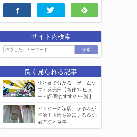
サイト内検索
検索
良く見られる記事
ひと目で分かる！ゲームソ
フト発売日【新作/レビュ
ー・評価/おすすめ/一覧】
アトピーの湿疹、かゆみが
完治！原因を改善する22の
治療法と食事