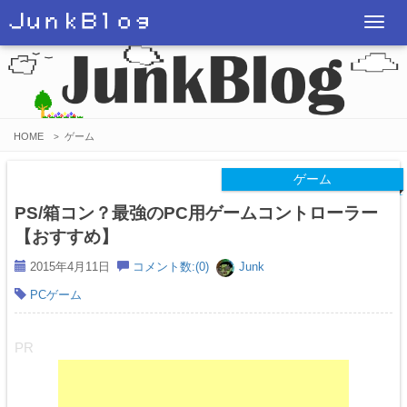
ＪｕｎｋＢｌｏｇ
T
o
g
g
l
HOME
ゲーム
>
e
n
ゲーム
a
PS/箱コン？最強のPC用ゲームコントローラー
v
【おすすめ】
i
2015年4月11日
コメント数:(0)
Junk
g
PCゲーム
a
t
i
PR
o
n