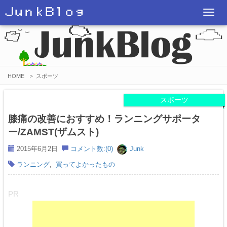
ＪｕｎｋＢｌｏｇ
T
o
g
g
l
HOME
スポーツ
>
e
n
スポーツ
a
膝痛の改善におすすめ！ランニングサポータ
v
ー/ZAMST(ザムスト)
i
2015年6月2日
コメント数:(0)
Junk
g
ランニング
,
買ってよかったもの
a
t
i
PR
o
n