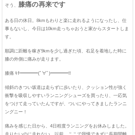
膝痛の再来です
そう、
ある日の休日。8kmもわりと楽に走れるようになったし、仕
事もないし、今日は10km走っちゃおうと家からスタートしま
す。
順調に距離を稼ぎ9kmを少し過ぎた頃、右足を着地した時に
膝の外側に痛みが走ります。
膝痛 ｷﾀ━━━━(ﾟ∀ﾟ)━━━━!!
傾斜のきつい坂道は走らずに歩いたり、クッション性が強く
衝撃を吸収しやすいランニングシューズを買ったり、一応気
をつけて走っていたんですが、ついにやってきましたランニ
ングニー！
痛みを感じた日から、4日程度ランニングをお休みしました。
走りたいのに走れない…以前、ここで我慢できずに長期間離