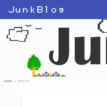
ＪｕｎｋＢｌｏｇ
HOME
デバイス
>