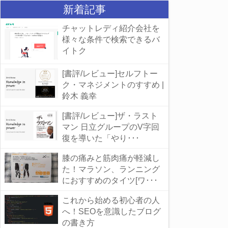
新着記事
チャットレディ紹介会社を
様々な条件で検索できるバ
イトク
[書評/レビュー]セルフトー
ク・マネジメントのすすめ |
鈴木 義幸
[書評/レビュー]ザ・ラスト
マン 日立グループのV字回
復を導いた「やり･･･
膝の痛みと筋肉痛が軽減し
た！マラソン、ランニング
におすすめのタイツ[ワ･･･
これから始める初心者の人
へ！SEOを意識したブログ
の書き方