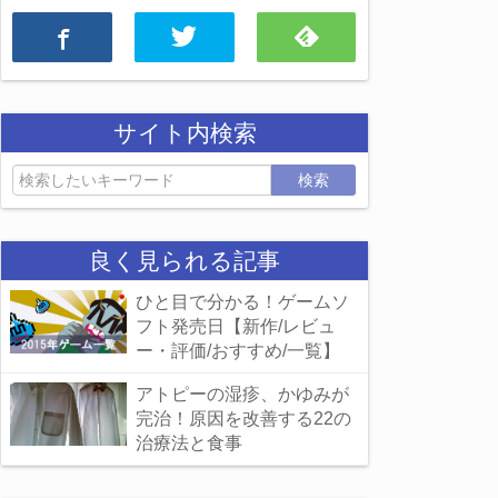
サイト内検索
検索
良く見られる記事
ひと目で分かる！ゲームソ
フト発売日【新作/レビュ
ー・評価/おすすめ/一覧】
アトピーの湿疹、かゆみが
完治！原因を改善する22の
治療法と食事