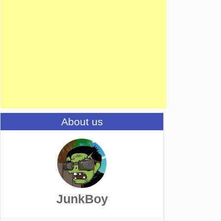
About us
JunkBoy