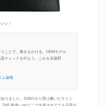
ッコいい！
うことで、磨きをかける。ODMモデル
品質チェックを行なう。これを安曇野
イム速報
ありました。SONYから受け継いだライン
。THE 勘違いorzどこで生産されてても品質が