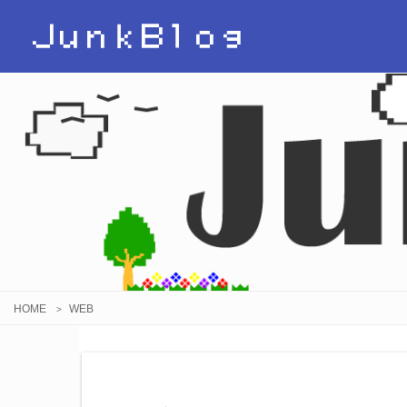
ＪｕｎｋＢｌｏｇ
HOME
WEB
>