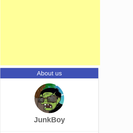
About us
JunkBoy