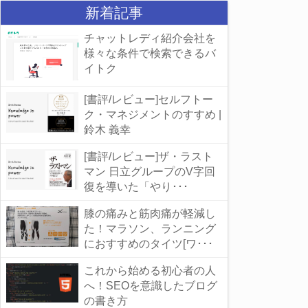
新着記事
チャットレディ紹介会社を
様々な条件で検索できるバ
イトク
[書評/レビュー]セルフトー
ク・マネジメントのすすめ |
鈴木 義幸
[書評/レビュー]ザ・ラスト
マン 日立グループのV字回
復を導いた「やり･･･
膝の痛みと筋肉痛が軽減し
た！マラソン、ランニング
におすすめのタイツ[ワ･･･
これから始める初心者の人
へ！SEOを意識したブログ
の書き方