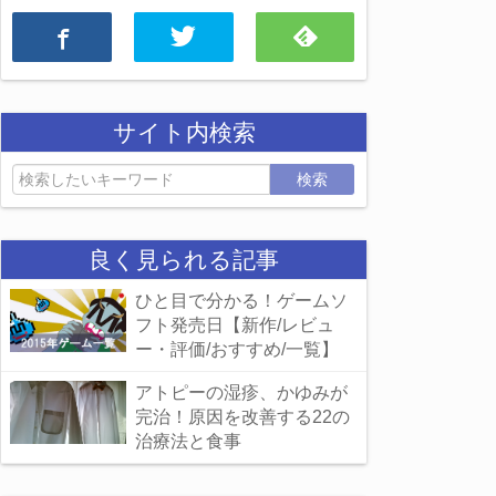
サイト内検索
検索
良く見られる記事
ひと目で分かる！ゲームソ
フト発売日【新作/レビュ
ー・評価/おすすめ/一覧】
アトピーの湿疹、かゆみが
完治！原因を改善する22の
治療法と食事