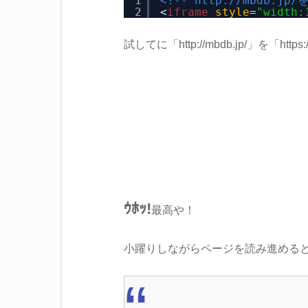
1
<!-- 
http://mbdb.jp/
を
2
<
iframe
style
=
"width:
試してに「http://mbdb.jp/」を「http
ｳﾎｯ!
最高や！
小躍りしながらページを読み進める