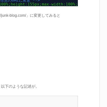
任意のURLに変更 -->
100%;height:155px;max-width:100%;margin:0 0 1
s://junk-blog.com/」に変更してみると
と以下のような記述が。