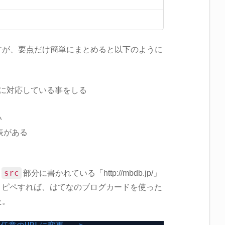
すが、要点だけ簡単にまとめると以下のように
PIに対応している事をしる
い
表がある
src
の
部分に書かれている「http://mbdb.jp/」
にコピペすれば、はてなのブログカードを使った
た。