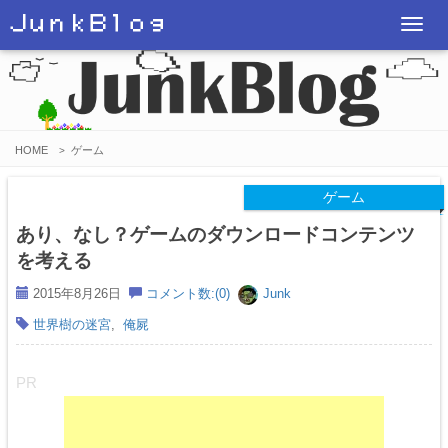
ＪｕｎｋＢｌｏｇ
T
o
g
g
l
HOME
ゲーム
>
e
n
ゲーム
a
あり、なし？ゲームのダウンロードコンテンツ
v
を考える
i
2015年8月26日
コメント数:(0)
Junk
g
世界樹の迷宮
,
俺屍
a
t
i
PR
o
n