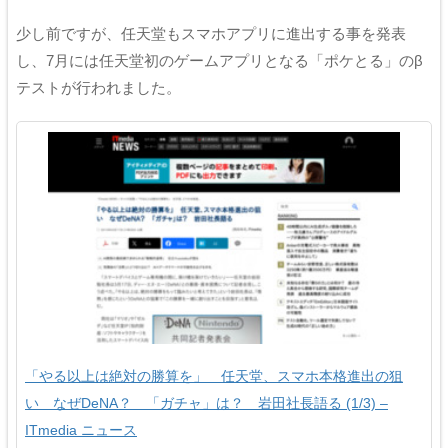
少し前ですが、任天堂もスマホアプリに進出する事を発表
し、7月には任天堂初のゲームアプリとなる「ポケとる」のβ
テストが行われました。
「やる以上は絶対の勝算を」 任天堂、スマホ本格進出の狙
い なぜDeNA？ 「ガチャ」は？ 岩田社長語る (1/3) –
ITmedia ニュース