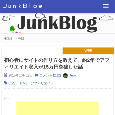
ＪｕｎｋＢｌｏｇ
T
o
g
g
l
HOME
WEB
>
e
n
WEB
a
初心者にサイトの作り方を教えて、約2年でアフ
v
ィリエイト収入が15万円突破した話
i
2015年10月12日
コメント数:(2)
Junk
g
CSS
,
HTML
,
アフィリエイト
a
t
i
PR
o
n