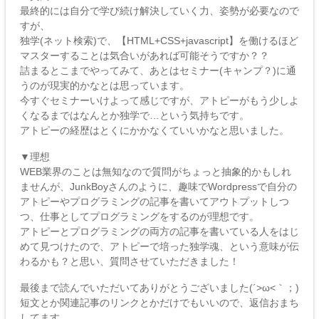
最終的には自分で学び続け解決していく力、姿勢が必要なので
すが、
独学(ネット検索)で、【HTML+CSS+javascript】を働けるほど
マスターすることは気合いがあれば可能そうですか？？
詰まるとこまでやってみて、あとはセミナー(キャンプ？)に通
うのが現実的かなとは思っています。
今すぐセミナーいけよって感じですが、アトピーがもう少しよ
くなるまではなんとか独学で…という気持ちです。
アトピーの経歴はとくにかかなくていいかなと思いました。
▼理想
WEB業界のことは無知なので質問がちょっと抽象的かもしれ
ませんが、JunkBoyさんのように、趣味でWordpressで自分の
アトピーやプログラミングの記事を書いてアウトプットしつ
つ、仕事としてプログラミングをするのが理想です。
アトピーとプログラミングの両方の記事を書いている人をはじ
めて見つけたので、アトピーで培った独学魂、という意味が伝
わるかも？と思い、質問させていただきました！
最後まで読んでいただいてありがとうございました(´>ω<｀；)
短文とか関連記事のリンクとかだけでもいいので、返信おまち
してます。