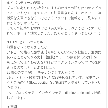
ルイボスティーの記事は、
ブログにありがちな感情的にすすめたり自分語り(^^;)がまざっ
てることもなく、きちんとした注意書きもあり、かといって無
機質な文章でもなく、ほどよくフラットで情報として見やすく
わかりやすかったです！
こちらの記事のおかげでとりあえず試してみようという気にな
れて、さっそく注文しました、ありがとうございました(´∀｀)
▼HTMLとCSSのスキル
前置きが長くなりましたが、
アトピーで培った独学魂【何を知りたいのかを把握し、適切に
調べることができる力】【症状(エラー)の原因探しの力】が
もしかしてよくわかんないけどプログラミングってヤツで発揮
されるのでは？！とある日思い、
25歳なのですが(- -;)チャレンジしてみたくて
8月からネット検索でHTMLとCSSを勉強していて、記事でい
うところの4？(float,positionなど配置)で大詰まりしているド初
心者です…
div、ブロック要素、インライン要素、display:table-cellは理解
しています。
▼質問