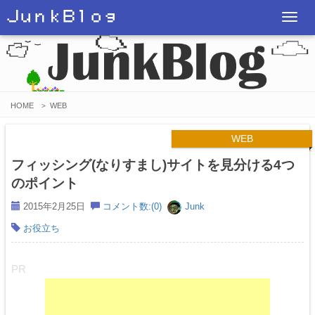
ＪｕｎｋＢｌｏｇ
T
o
g
g
l
HOME
WEB
>
e
n
WEB
a
フィッシング(なりすまし)サイトを見分ける4つ
v
のポイント
i
2015年2月25日
コメント数:(0)
Junk
g
お役立ち
a
t
i
PR
o
n