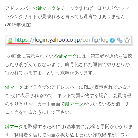
アドレスバーの
鍵マーク
をチェックすれば、ほとんどのフィ
ッシングサイトが見破れると言っても過言ではありません。
(2015年現在)
↑の画像に表示されている
鍵マーク
には、第三者が通信を盗聴
したり改ざんできないよう、暗号化された通信でやりとりが
行われていますよ、という意味があります。
鍵マーク
はブラウザのアドレスバー(URLが表示されていると
ころ)に表示されるので、ネットで買い物する場合、
会員情報
のやりとりや、カート画面で
鍵マーク
がついているか必ずチ
ェックをするようにして下さい。
鍵マーク
を取得するためには(基本的に)お金と手間がかかりま
す。利用者を騙してお金を振り込ませたい詐欺野郎が、フィ