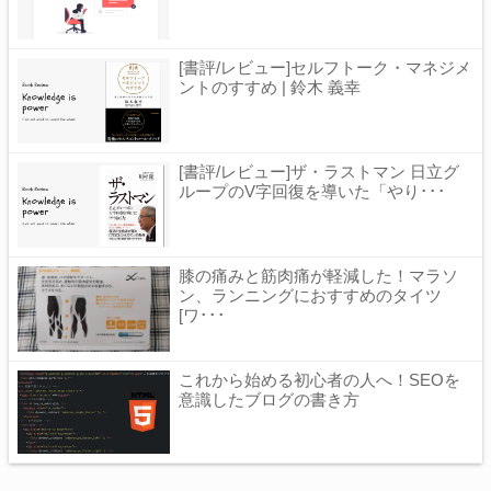
[書評/レビュー]セルフトーク・マネジメ
ントのすすめ | 鈴木 義幸
[書評/レビュー]ザ・ラストマン 日立グ
ループのV字回復を導いた「やり･･･
膝の痛みと筋肉痛が軽減した！マラソ
ン、ランニングにおすすめのタイツ
[ワ･･･
これから始める初心者の人へ！SEOを
意識したブログの書き方